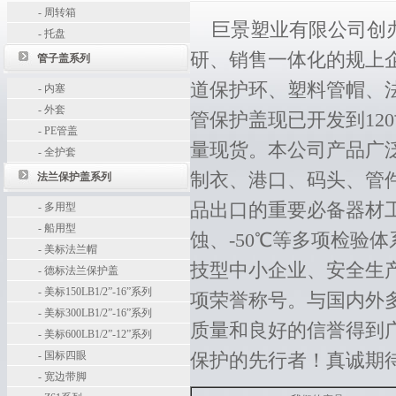
-
周转箱
巨景塑业有限公司创办于
-
托盘
研、销售一体化的规上
管子盖系列
道保护环、塑料管帽、
-
内塞
-
外套
管保护盖现已开发到12
-
PE管盖
量现货。本公司产品广
-
全护套
制衣、港口、码头、管
法兰保护盖系列
品出口的重要必备器材工具
-
多用型
-
船用型
蚀、-50℃等多项检验
-
美标法兰帽
技型中小企业、安全生
-
德标法兰保护盖
-
美标150LB1/2”-16”系列
项荣誉称号。与国内外
-
美标300LB1/2”-16”系列
质量和良好的信誉得到
-
美标600LB1/2”-12”系列
-
国标四眼
保护的先行者！真诚期待
-
宽边带脚