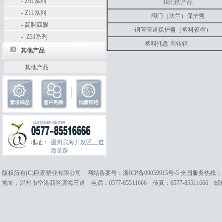
-
Z61系列
我们的产品
-
Z11系列
阀门（法兰）保护盖
-
高脚四眼
钢管管道保护盖（塑料管帽）
-
Z31系列
塑料托盘 周转箱
其他产品
-
其他产品
地址：
温州滨海开发区三道
海棠路
版权所有(C)巨景塑业有限公司 网站备案号：
浙ICP备09059915号-5
全国服务热线：057
地址：温州市空港新区滨海三道 电话：0577-85511666 传真：0577-85511666 邮箱：cc