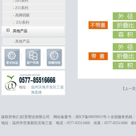
-
Z61系列
-
Z11系列
-
高脚四眼
-
Z31系列
其他产品
-
其他产品
地址：
温州滨海开发区三道
【
上一页
海棠路
版权所有(C)巨景塑业有限公司 网站备案号：
浙ICP备09059915号-5
全国服务热线：057
地址：温州市空港新区滨海三道 电话：0577-85511666 传真：0577-85511666 邮箱：cc