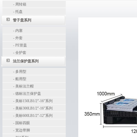
-
周转箱
-
托盘
管子盖系列
-
内塞
-
外套
-
PE管盖
-
全护套
法兰保护盖系列
-
多用型
-
船用型
-
美标法兰帽
-
德标法兰保护盖
-
美标150LB1/2”-16”系列
-
美标300LB1/2”-16”系列
-
美标600LB1/2”-12”系列
-
国标四眼
-
宽边带脚